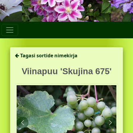
Tagasi sortide nimekirja
Viinapuu 'Skujina 675'
Eelmine
Järgmine