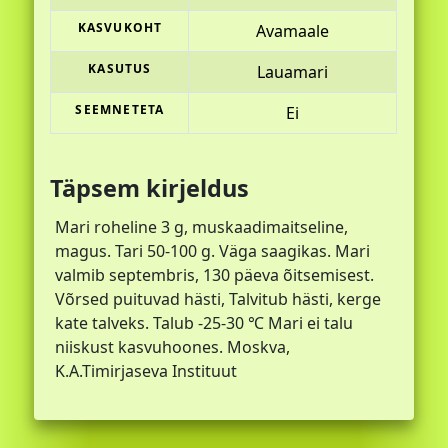
KASVUKOHT
Avamaale
KASUTUS
Lauamari
SEEMNETETA
Ei
Täpsem kirjeldus
Mari roheline 3 g, muskaadimaitseline,
magus. Tari 50-100 g. Väga saagikas. Mari
valmib septembris, 130 päeva õitsemisest.
Võrsed puituvad hästi, Talvitub hästi, kerge
kate talveks. Talub -25-30 ℃ Mari ei talu
niiskust kasvuhoones. Moskva,
K.A.Timirjaseva Instituut